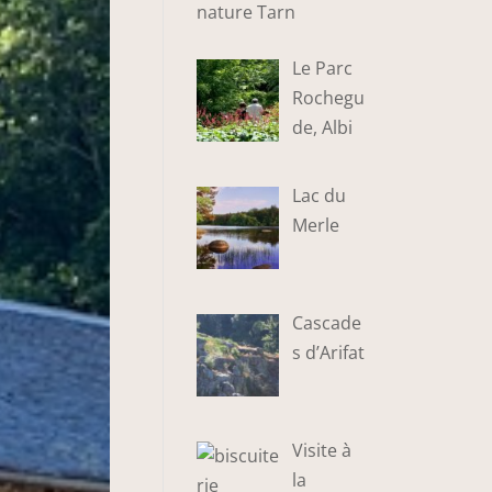
nature Tarn
Le Parc
Rochegu
de, Albi
Lac du
Merle
Cascade
s d’Arifat
Visite à
la