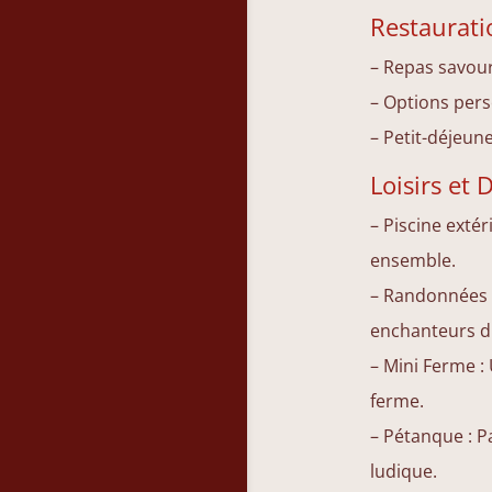
Restaurati
– Repas savour
– Options pers
– Petit-déjeu
Loisirs et 
– Piscine extér
ensemble.
– Randonnées :
enchanteurs du
– Mini Ferme :
ferme.
– Pétanque : P
ludique.