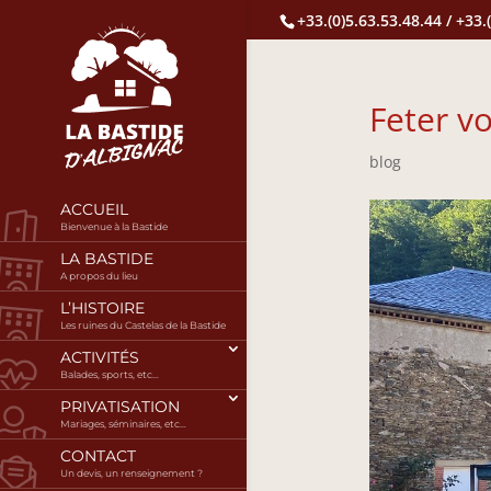
+33.(0)5.63.53.48.44 / +33.
Feter v
blog
ACCUEIL
Bienvenue à la Bastide
LA BASTIDE
A propos du lieu
L’HISTOIRE
Les ruines du Castelas de la Bastide
ACTIVITÉS
Balades, sports, etc…
PRIVATISATION
Mariages, séminaires, etc…
CONTACT
Un devis, un renseignement ?