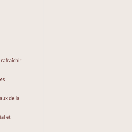
rafraîchir
ges
aux de la
al et