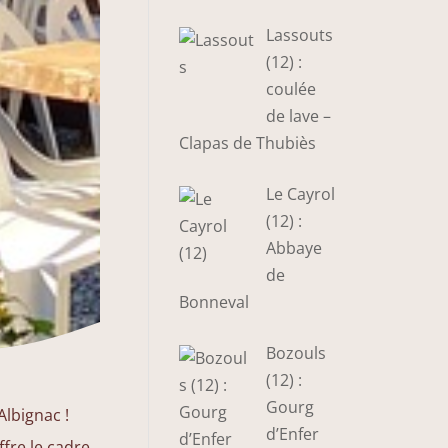
Lassouts
(12) :
coulée
de lave –
Clapas de Thubiès
Le Cayrol
(12) :
Abbaye
de
Bonneval
Bozouls
(12) :
Gourg
Albignac !
d’Enfer
fre le cadre