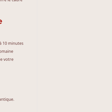
e
 à 10 minutes
domaine
e votre
antique.