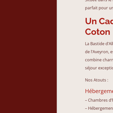
parfait pour u
Un Cad
Coton
La Bastide d’A
de l’Aveyron, 
combine charm
séjour excepti
Nos Atouts :
Hébergeme
– Chambres d’h
– Hébergements