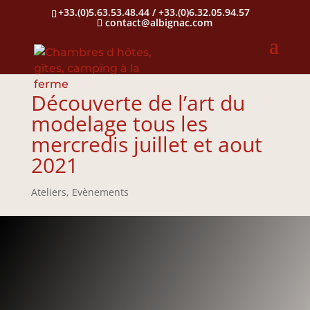
+33.(0)5.63.53.48.44 / +33.(0)6.32.05.94.57
contact@albignac.com
Découverte de l’art du
modelage tous les
mercredis juillet et aout
2021
Ateliers
,
Evènements