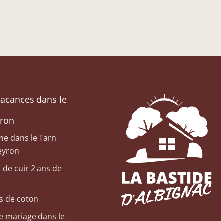
vacances dans le
yron
e dans le Tarn
eyron
 de cuir 2 ans de
s de coton
e mariage dans le