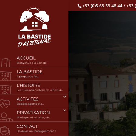
+33.(0)5.63.53.48.44 / +33.
ACCUEIL
Bienvenue à la Bastide
LA BASTIDE
A propos du lieu
L’HISTOIRE
Les ruines du Castelas de la Bastide
ACTIVITÉS
Balades, sports, etc…
PRIVATISATION
Mariages, séminaires, etc…
CONTACT
Un devis, un renseignement ?