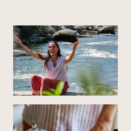
zenelfique-105041425054800